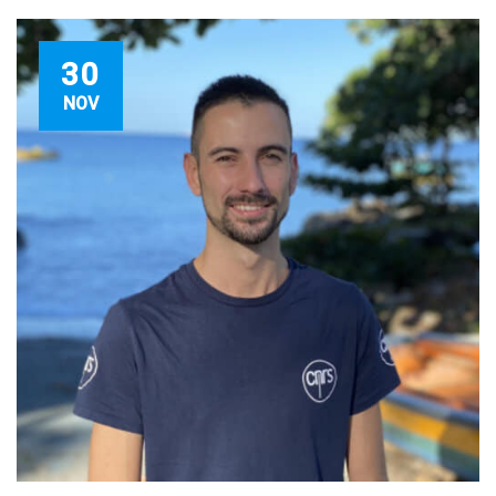
30
NOV